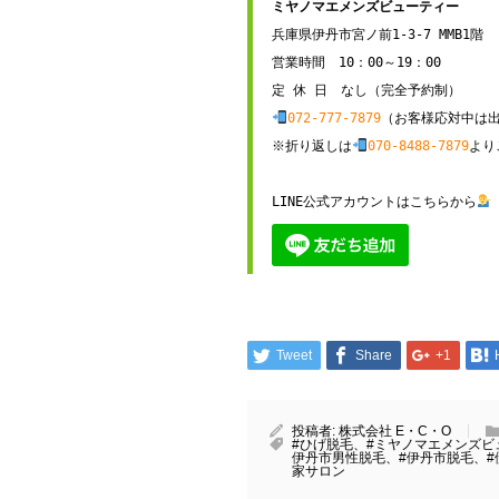
兵庫県伊丹市宮ノ前1-3-7 MMB1階

営業時間　10：00～19：00

072-777-7879
（お客様応対中は出
※折り返しは
070-8488-7879
より
LINE公式アカウントはこちらから
Tweet
Share
+1
投稿者:
株式会社 E・C・O
#ひげ脱毛、#ミヤノマエメンズビ
伊丹市男性脱毛、#伊丹市脱毛、#
家サロン