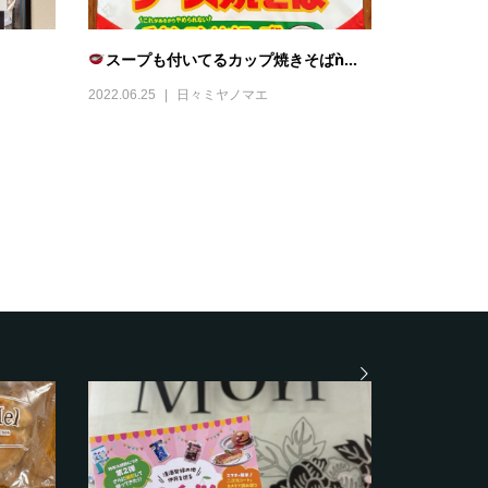
スープも付いてるカップ焼きそばǹ...
2022.06.25
日々ミヤノマエ