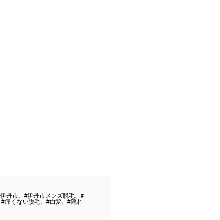
#伊丹市、#伊丹市メンズ脱毛、#
#痛くない脱毛、#白髪、#隠れ