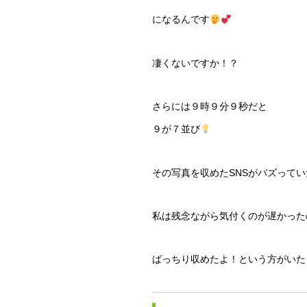
になるんです
凄くないですか！？
さらには９時９分９秒だと
９が７並び
その写真を収めたSNSがバズって
私は残念ながら気付くのが遅かった
ばっちり収めたよ！という方がいた