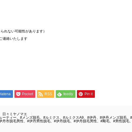
られない可能性があります）

ご連絡いたします

Hatena
Pocket
RSS
feedly
Pin it
日々ミヤノマエ
ューティー、#メンズ脱毛、#ルミクス、#ルミクスA9、#伊丹、#伊丹メンズ脱毛、
伊丹市脱毛男性、#伊丹男性脱毛、#伊丹脱毛、#伊丹脱毛男性、#剛毛、#男性脱毛、