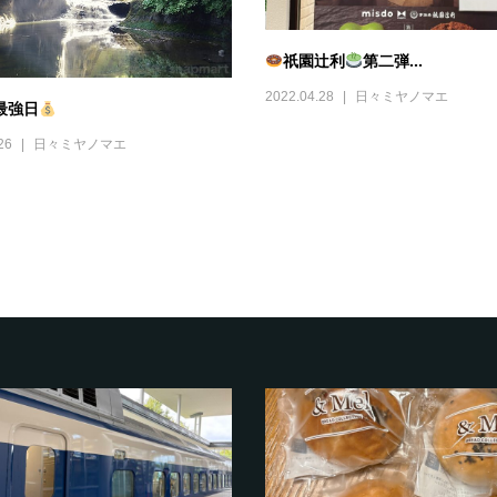
祇園辻利
第二弾...
2022.04.28
日々ミヤノマエ
最強日
26
日々ミヤノマエ