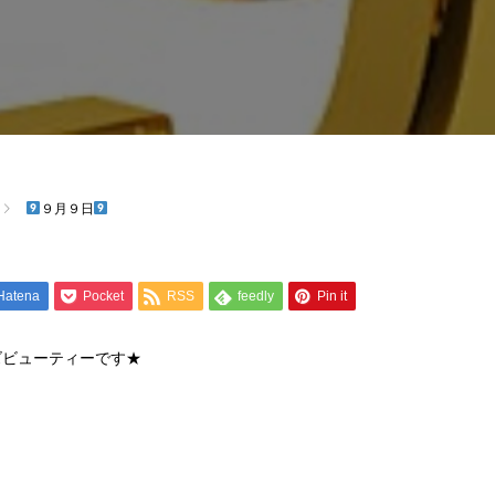
９月９日
Hatena
Pocket
RSS
feedly
Pin it
ズビューティーです★