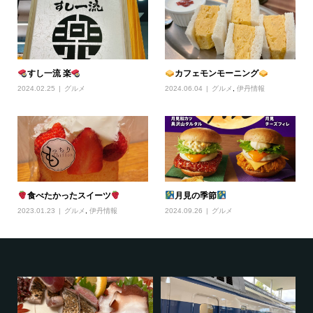
すし一流 楽
カフェモンモーニング
2024.02.25
グルメ
2024.06.04
グルメ
,
伊丹情報
食べたかったスイーツ
月見の季節
2023.01.23
グルメ
,
伊丹情報
2024.09.26
グルメ