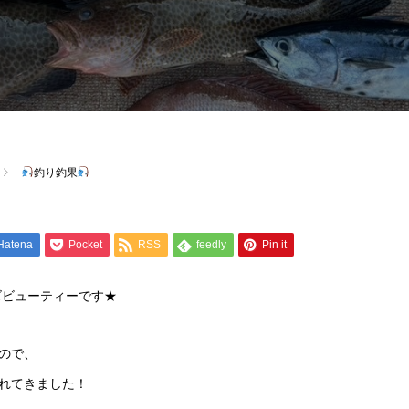
釣り釣果
Hatena
Pocket
RSS
feedly
Pin it
ズビューティーです★
ので、
れてきました！