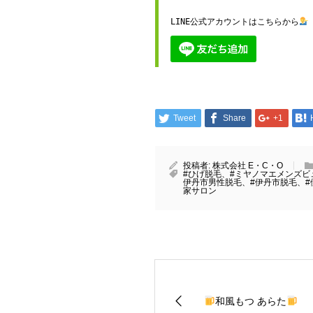
LINE公式アカウントはこちらから
Tweet
Share
+1
投稿者:
株式会社 E・C・O
#ひげ脱毛、#ミヤノマエメンズビ
伊丹市男性脱毛、#伊丹市脱毛、#
家サロン
和風もつ あらた