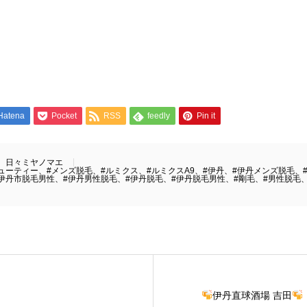
Hatena
Pocket
RSS
feedly
Pin it
日々ミヤノマエ
ューティー、#メンズ脱毛、#ルミクス、#ルミクスA9、#伊丹、#伊丹メンズ脱毛、
伊丹市脱毛男性、#伊丹男性脱毛、#伊丹脱毛、#伊丹脱毛男性、#剛毛、#男性脱毛、
伊丹直球酒場 吉田