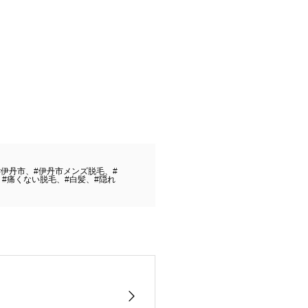
#伊丹市、#伊丹市メンズ脱毛、#
#痛くない脱毛、#白髪、#隠れ