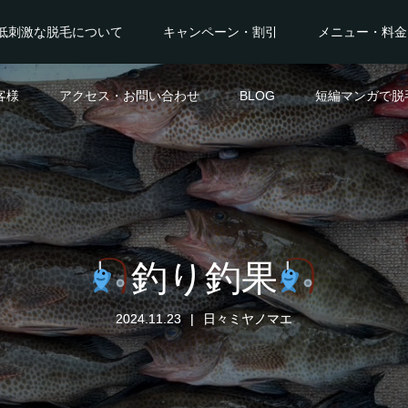
低刺激な脱毛について
キャンペーン・割引
メニュー・料金
客様
アクセス・お問い合わせ
BLOG
短編マンガで脱
釣り釣果
2024.11.23
日々ミヤノマエ