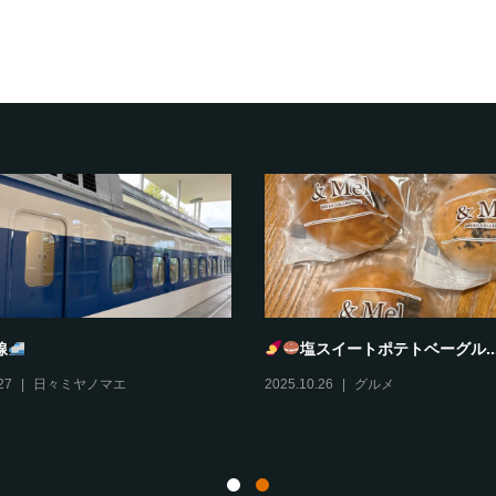
とろどあ
風丹
10
グルメ
,
伊丹情報
2025.10.29
グルメ
,
伊丹情報