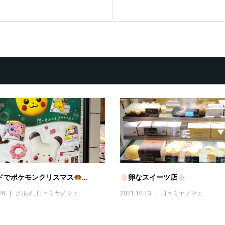
ドでポケモンクリスマス
...
卵なスイーツ店
26
グルメ
,
日々ミヤノマエ
2021.10.13
日々ミヤノマエ