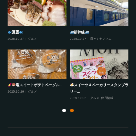
おすそわけ
びすとろどあ
2025.12.11
日々ミヤノマエ
2025.12.10
グルメ
,
伊丹情報
20
プラ
風丹
大阪ふぐ太郎
2025.10.29
グルメ
,
伊丹情報
2025.10.28
グルメ
20