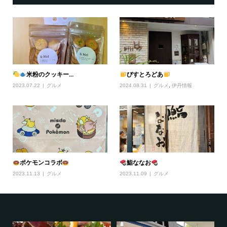
米粉のクッキー...
びすとろどあ
2023.07.22
グルメ
2024.08.31
グルメ
,
伊丹情報
ポケモンコラボ
鮨ななお
2023.11.13
グルメ
2023.11.09
グルメ