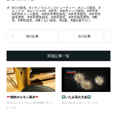
#ひげ脱毛、#ミヤノマエメンズビューティー、#メンズ脱毛、#
ルミクス、#ルミクスA9、#伊丹、#伊丹メンズ脱毛、#伊丹市、
#伊丹市メンズ脱毛、#伊丹市男性脱毛、#伊丹市脱毛、#伊丹市
脱毛男性、#伊丹男性脱毛、#伊丹脱毛、#伊丹脱毛男性、#剛
毛、#男性脱毛、#痛くない脱毛、#白髪、#隠れ家サロン
関連記事一覧
焼肉ホルモン高木
いたみ花火大会
2022.11.15
グルメ
,
伊丹情報
,
日々ミ
2022.08.28
日々ミヤノマエ
ヤノマエ