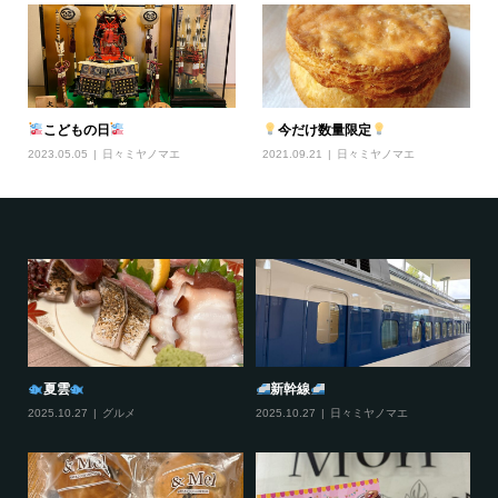
こどもの日
今だけ数量限定
2023.05.05
日々ミヤノマエ
2021.09.21
日々ミヤノマエ
おすそわけ
びすとろどあ
2025.12.11
日々ミヤノマエ
2025.12.10
グルメ
,
伊丹情報
20