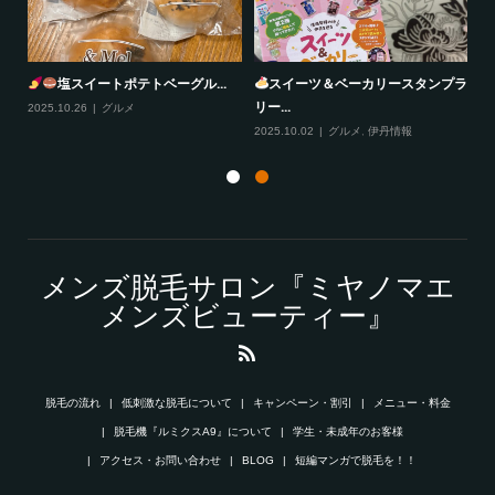
プラ
風丹
大阪ふぐ太郎
2025.10.29
グルメ
,
伊丹情報
2025.10.28
グルメ
20
メンズ脱毛サロン『ミヤノマエ
メンズビューティー』
脱毛の流れ
低刺激な脱毛について
キャンペーン・割引
メニュー・料金
脱毛機『ルミクスA9』について
学生・未成年のお客様
アクセス・お問い合わせ
BLOG
短編マンガで脱毛を！！