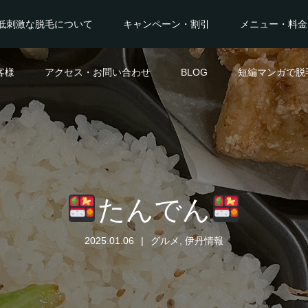
低刺激な脱毛について
キャンペーン・割引
メニュー・料金
客様
アクセス・お問い合わせ
BLOG
短編マンガで脱
たんでん
2025.01.06
グルメ
,
伊丹情報