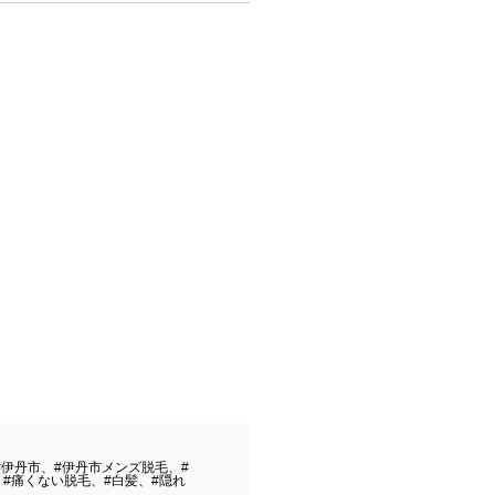
#伊丹市、#伊丹市メンズ脱毛、#
#痛くない脱毛、#白髪、#隠れ