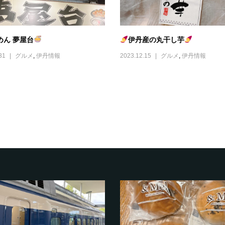
めん 夢屋台
伊丹産の丸干し芋
31
グルメ
,
伊丹情報
2023.12.15
グルメ
,
伊丹情報