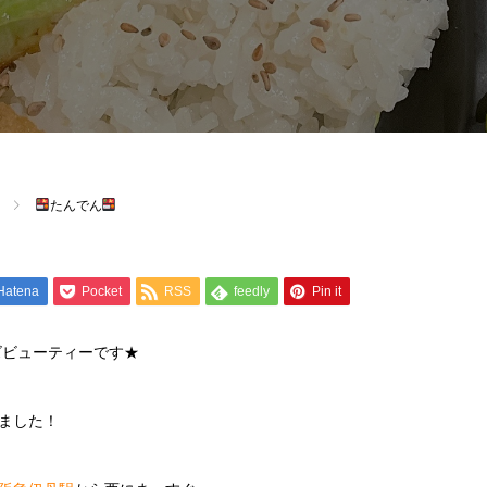
たんでん
Hatena
Pocket
RSS
feedly
Pin it
ズビューティーです★
ました！