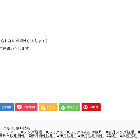
られない可能性があります）

ご連絡いたします

Hatena
Pocket
RSS
feedly
Pin it
グルメ
,
伊丹情報
ューティー、#メンズ脱毛、#ルミクス、#ルミクスA9、#伊丹、#伊丹メンズ脱毛、
伊丹市脱毛男性、#伊丹男性脱毛、#伊丹脱毛、#伊丹脱毛男性、#剛毛、#男性脱毛、