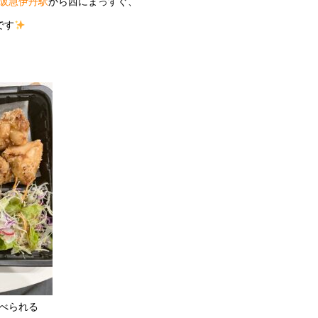
阪急伊丹駅
から西にまっすぐ、
です
べられる