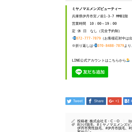
兵庫県伊丹市宮ノ前1-3-7 MMB1階

営業時間　10：00～19：00

072-777-7879
（お客様応対中は出
※折り返しは
070-8488-7879
より
LINE公式アカウントはこちらから
Tweet
Share
+1
投稿者:
株式会社 E・C・O
#ひげ脱毛、#ミヤノマエメンズビ
伊丹市男性脱毛、#伊丹市脱毛、#
家サロン