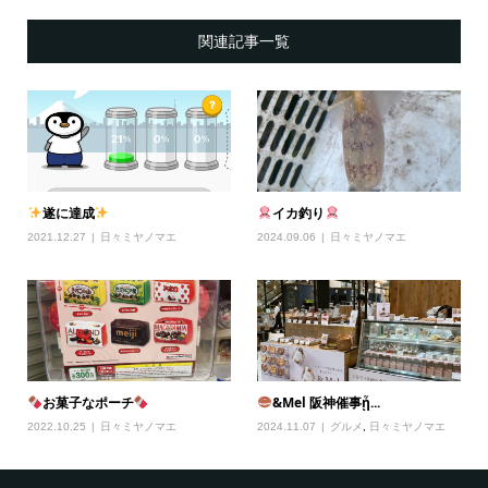
関連記事一覧
遂に達成
イカ釣り
2021.12.27
日々ミヤノマエ
2024.09.06
日々ミヤノマエ
お菓子なポーチ
&Mel 阪神催事ᾖ...
2022.10.25
日々ミヤノマエ
2024.11.07
グルメ
,
日々ミヤノマエ