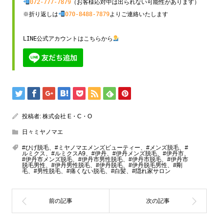
072-777-7879
（お客様応対中は出られない可能性があります）

※折り返しは
070-8488-7879
よりご連絡いたします

LINE公式アカウントはこちらから
投稿者:
株式会社 E・C・O
日々ミヤノマエ
#ひげ脱毛、#ミヤノマエメンズビューティー、#メンズ脱毛、#
ルミクス、#ルミクスA9、#伊丹、#伊丹メンズ脱毛、#伊丹市、
#伊丹市メンズ脱毛、#伊丹市男性脱毛、#伊丹市脱毛、#伊丹市
脱毛男性、#伊丹男性脱毛、#伊丹脱毛、#伊丹脱毛男性、#剛
毛、#男性脱毛、#痛くない脱毛、#白髪、#隠れ家サロン