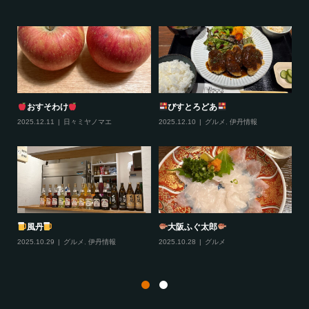
おすそわけ
びすとろどあ
2025.12.11
日々ミヤノマエ
2025.12.10
グルメ
,
伊丹情報
20
プラ
風丹
大阪ふぐ太郎
2025.10.29
グルメ
,
伊丹情報
2025.10.28
グルメ
20