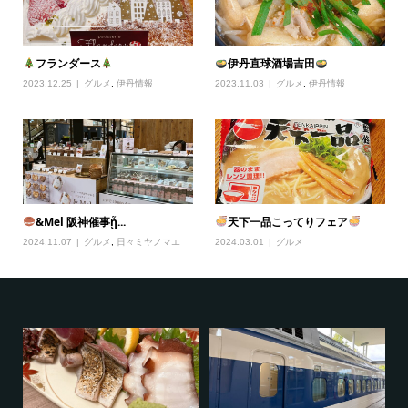
フランダース
伊丹直球酒場吉田
2023.12.25
グルメ
,
伊丹情報
2023.11.03
グルメ
,
伊丹情報
&Mel 阪神催事ᾖ...
天下一品こってりフェア
2024.11.07
グルメ
,
日々ミヤノマエ
2024.03.01
グルメ