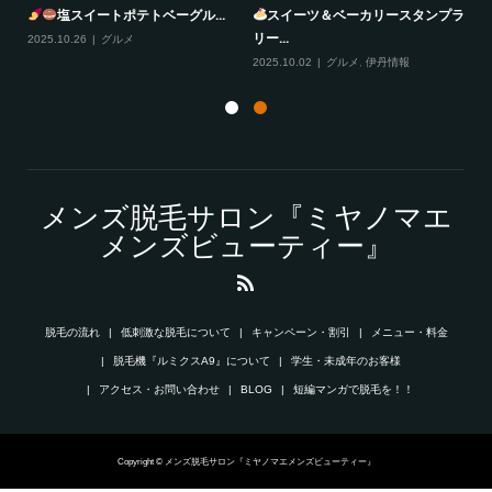
塩スイートポテトベーグル...
スイーツ＆ベーカリースタンプラ
リー...
2025.10.26
グルメ
20
2025.10.02
グルメ
,
伊丹情報
メンズ脱毛サロン『ミヤノマエ
メンズビューティー』
脱毛の流れ
低刺激な脱毛について
キャンペーン・割引
メニュー・料金
脱毛機『ルミクスA9』について
学生・未成年のお客様
アクセス・お問い合わせ
BLOG
短編マンガで脱毛を！！
Copyright © メンズ脱毛サロン『ミヤノマエメンズビューティー』