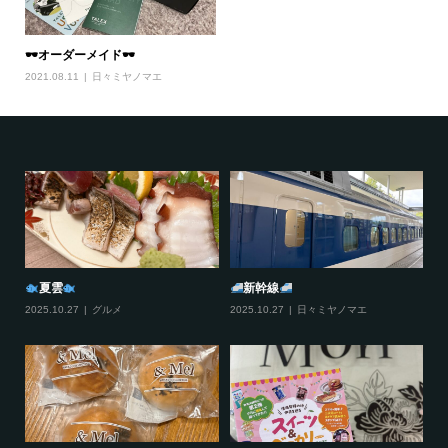
🕶オーダーメイド🕶
2021.08.11
日々ミヤノマエ
夏雲
新幹線
2025.10.27
グルメ
2025.10.27
日々ミヤノマエ
20