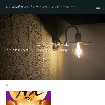
メンズ脱毛サロン『ミヤノマエメンズビューティー』
日々ミヤノマエ
ミヤノマエメンズビューティのなにげない日常をアップ