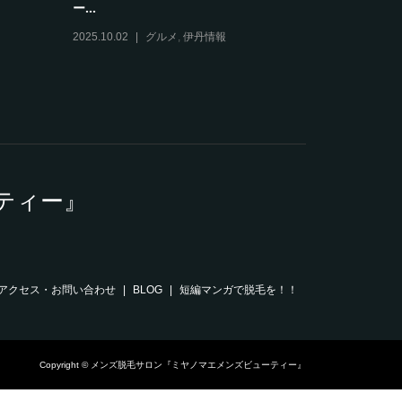
ー...
2025.12.11
2025.10.02
グルメ
,
伊丹情報
ティー』
アクセス・お問い合わせ
BLOG
短編マンガで脱毛を！！
Copyright © メンズ脱毛サロン『ミヤノマエメンズビューティー』