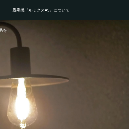
脱毛機『ルミクスA9』について
毛を！！