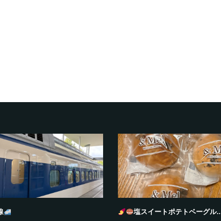
線
塩スイートポテトベーグル..