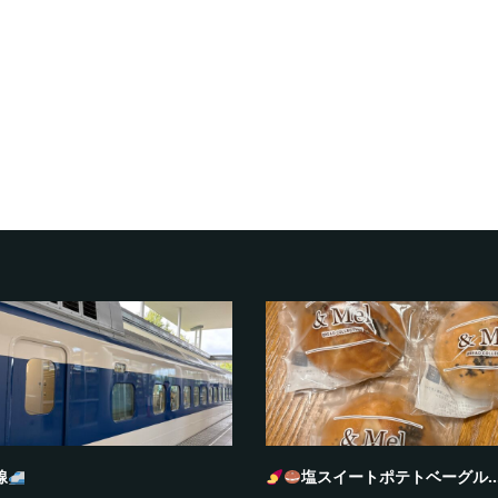
線
塩スイートポテトベーグル..