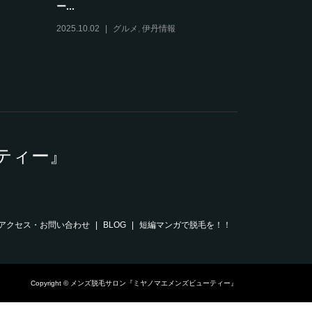
ー...
2025.12.11
2025.10.02
グルメ
,
伊丹情報
ティー』
アクセス・お問い合わせ
BLOG
短編マンガで脱毛を！！
Copyright © メンズ脱毛サロン『ミヤノマエメンズビューティー』