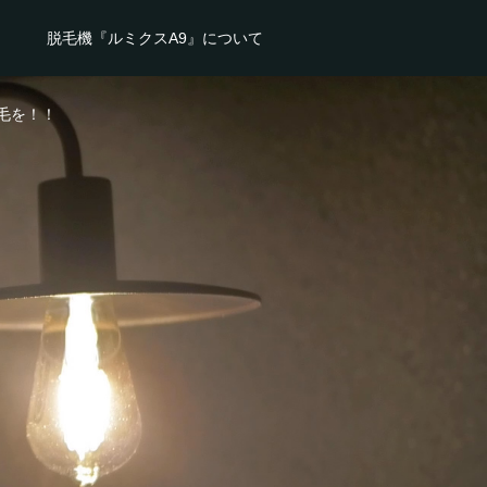
脱毛機『ルミクスA9』について
毛を！！