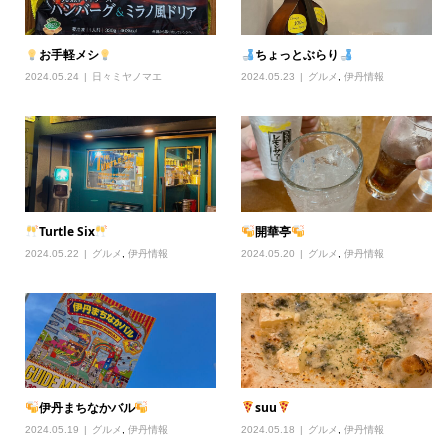
お手軽メシ
ちょっとぶらり
2024.05.24
日々ミヤノマエ
2024.05.23
グルメ
,
伊丹情報
Turtle Six
開華亭
2024.05.22
グルメ
,
伊丹情報
2024.05.20
グルメ
,
伊丹情報
伊丹まちなかバル
suu
2024.05.19
グルメ
,
伊丹情報
2024.05.18
グルメ
,
伊丹情報