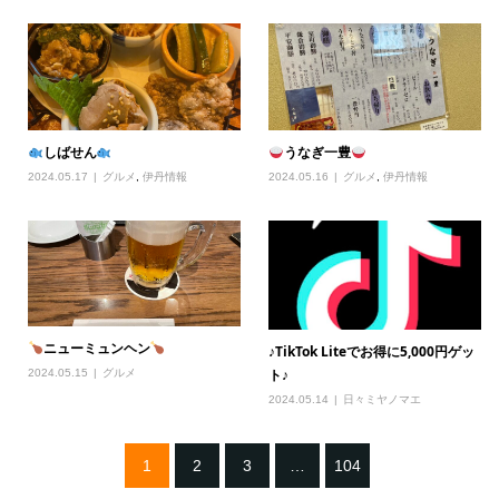
しばせん
うなぎ一豊
2024.05.17
グルメ
,
伊丹情報
2024.05.16
グルメ
,
伊丹情報
ニューミュンヘン
♪TikTok Liteでお得に5,000円ゲッ
ト♪
2024.05.15
グルメ
2024.05.14
日々ミヤノマエ
1
2
3
…
104