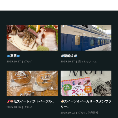
夏雲
新幹線
2025.10.27
グルメ
2025.10.27
日々ミヤノマエ
20
塩スイートポテトベーグル...
スイーツ＆ベーカリースタンプラ
リー...
2025.10.26
グルメ
20
2025.10.02
グルメ
,
伊丹情報