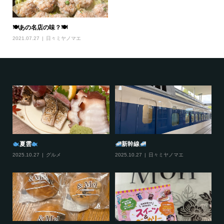
🍽あの名店の味？🍽
2021.07.27
日々ミヤノマエ
夏雲
新幹線
2025.10.27
グルメ
2025.10.27
日々ミヤノマエ
20