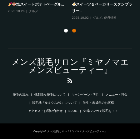
塩スイートポテトベーグル...
スイーツ＆ベーカリースタンプラ
リー...
2025.10.26
グルメ
20
2025.10.02
グルメ
,
伊丹情報
メンズ脱毛サロン『ミヤノマエ
メンズビューティー』
脱毛の流れ
低刺激な脱毛について
キャンペーン・割引
メニュー・料金
脱毛機『ルミクスA9』について
学生・未成年のお客様
アクセス・お問い合わせ
BLOG
短編マンガで脱毛を！！
Copyright © メンズ脱毛サロン『ミヤノマエメンズビューティー』