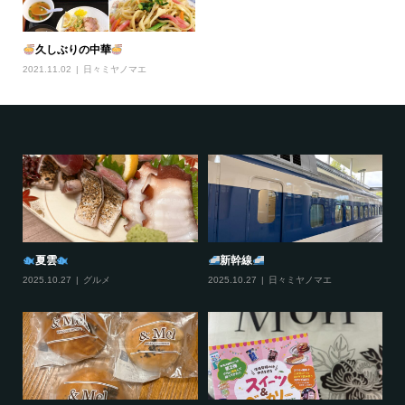
久しぶりの中華
2021.11.02
日々ミヤノマエ
夏雲
新幹線
2025.10.27
グルメ
2025.10.27
日々ミヤノマエ
20