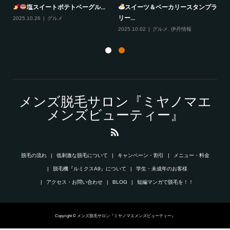
塩スイートポテトベーグル...
スイーツ＆ベーカリースタンプラ
リー...
2025.10.26
グルメ
20
2025.10.02
グルメ
,
伊丹情報
メンズ脱毛サロン『ミヤノマエ
メンズビューティー』
脱毛の流れ
低刺激な脱毛について
キャンペーン・割引
メニュー・料金
脱毛機『ルミクスA9』について
学生・未成年のお客様
アクセス・お問い合わせ
BLOG
短編マンガで脱毛を！！
Copyright © メンズ脱毛サロン『ミヤノマエメンズビューティー』