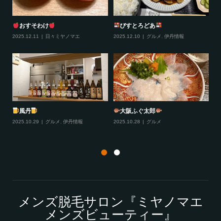
おすそわけ
びすとろどあ
2025.12.11
日々ミヤノマエ
2025.12.10
グルメ
,
伊丹情報
20
プラ
風丹
大阪ふぐ太郎
2025.10.29
グルメ
,
伊丹情報
2025.10.28
グルメ
20
メンズ脱毛サロン『ミヤノマエ
メンズビューティー』