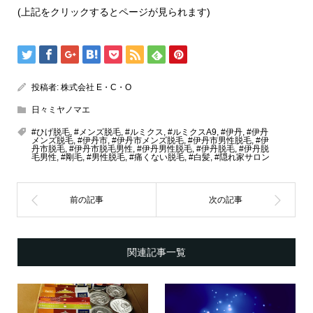
(上記をクリックするとページが見られます)
投稿者:
株式会社 E・C・O
日々ミヤノマエ
#ひげ脱毛
,
#メンズ脱毛
,
#ルミクス
,
#ルミクスA9
,
#伊丹
,
#伊丹
メンズ脱毛
,
#伊丹市
,
#伊丹市メンズ脱毛
,
#伊丹市男性脱毛
,
#伊
丹市脱毛
,
#伊丹市脱毛男性
,
#伊丹男性脱毛
,
#伊丹脱毛
,
#伊丹脱
毛男性
,
#剛毛
,
#男性脱毛
,
#痛くない脱毛
,
#白髪
,
#隠れ家サロン
関連記事一覧