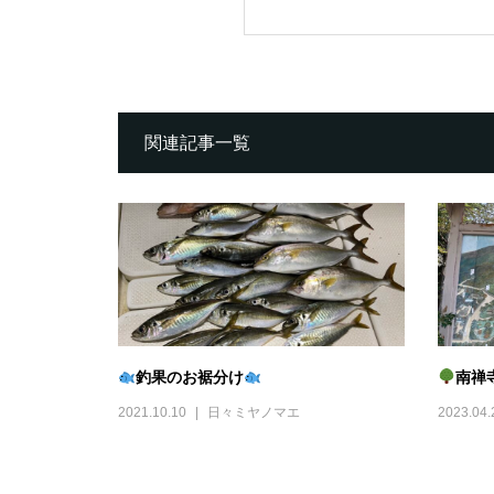
関連記事一覧
釣果のお裾分け
南禅
2021.10.10
日々ミヤノマエ
2023.04.