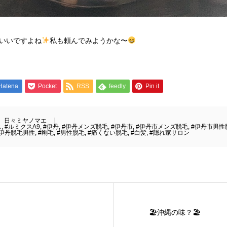
いいですよね
私も頼んでみようかな〜
Hatena
Pocket
RSS
feedly
Pin it
日々ミヤノマエ
ス
,
#ルミクスA9
,
#伊丹
,
#伊丹メンズ脱毛
,
#伊丹市
,
#伊丹市メンズ脱毛
,
#伊丹市男性
#伊丹脱毛男性
,
#剛毛
,
#男性脱毛
,
#痛くない脱毛
,
#白髪
,
#隠れ家サロン
🏖沖縄の味？🏖