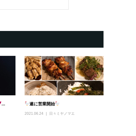
...
遂に営業開始
2021.06.24
日々ミヤノマエ