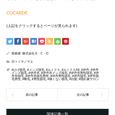
COCARDE
(上記をクリックするとページが見られます)
投稿者:
株式会社 E・C・O
日々ミヤノマエ
#ひげ脱毛
,
#メンズ脱毛
,
#ルミクス
,
#ルミクスA9
,
#伊丹
,
#伊丹
メンズ脱毛
,
#伊丹市
,
#伊丹市メンズ脱毛
,
#伊丹市男性脱毛
,
#伊
丹市脱毛
,
#伊丹市脱毛男性
,
#伊丹男性脱毛
,
#伊丹脱毛
,
#伊丹脱
毛男性
,
#剛毛
,
#男性脱毛
,
#痛くない脱毛
,
#白髪
,
#隠れ家サロン
関連記事一覧