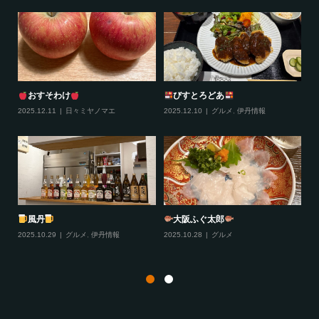
びすとろどあ
夏雲
新幹
025.12.10
グルメ
,
伊丹情報
2025.10.27
グルメ
2025.10.
大阪ふぐ太郎
塩スイートポテトベーグル...
スイ
リー...
025.10.28
グルメ
2025.10.26
グルメ
2025.10.