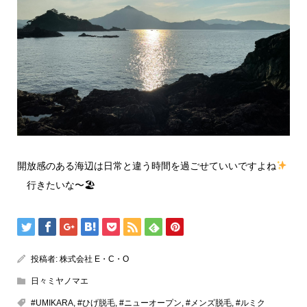
開放感のある海辺は日常と違う時間を過ごせていいですよね
行きたいな〜🏖
投稿者:
株式会社 E・C・O
日々ミヤノマエ
#UMIKARA
,
#ひげ脱毛
,
#ニューオープン
,
#メンズ脱毛
,
#ルミク