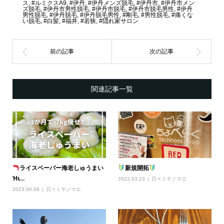
ス
,
#ルミクスA9
,
#伊丹
,
#伊丹メンズ脱毛
,
#伊丹市
,
#伊丹市メン
ズ脱毛
,
#伊丹市男性脱毛
,
#伊丹市脱毛
,
#伊丹市脱毛男性
,
#伊丹
男性脱毛
,
#伊丹脱毛
,
#伊丹脱毛男性
,
#剛毛
,
#男性脱毛
,
#痛くな
い脱毛
,
#白髪
,
#福井
,
#若狭
,
#隠れ家サロン
関連記事一覧
ライスペーパー海老しゅうまい
新規開拓
ᾙ...
2022.03.23
日々ミヤノマエ
2023.06.09
日々ミヤノマエ