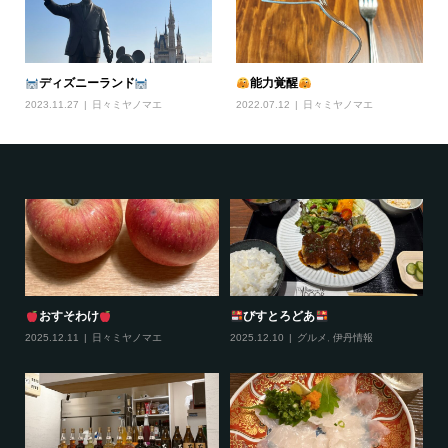
ディズニーランド
能力覚醒
2023.11.27
日々ミヤノマエ
2022.07.12
日々ミヤノマエ
おすそわけ
びすとろどあ
2025.12.11
日々ミヤノマエ
2025.12.10
グルメ
,
伊丹情報
20