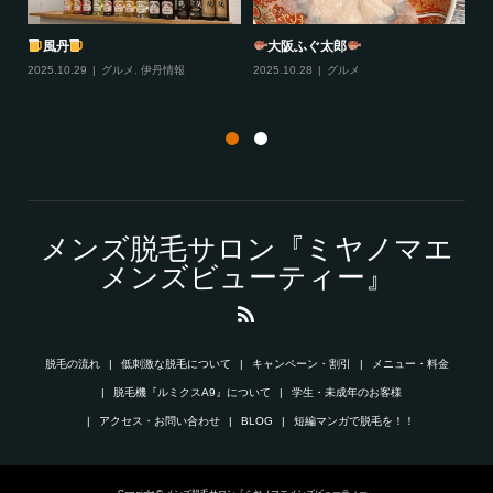
プラ
風丹
大阪ふぐ太郎
2025.10.29
グルメ
,
伊丹情報
2025.10.28
グルメ
20
メンズ脱毛サロン『ミヤノマエ
メンズビューティー』
脱毛の流れ
低刺激な脱毛について
キャンペーン・割引
メニュー・料金
脱毛機『ルミクスA9』について
学生・未成年のお客様
アクセス・お問い合わせ
BLOG
短編マンガで脱毛を！！