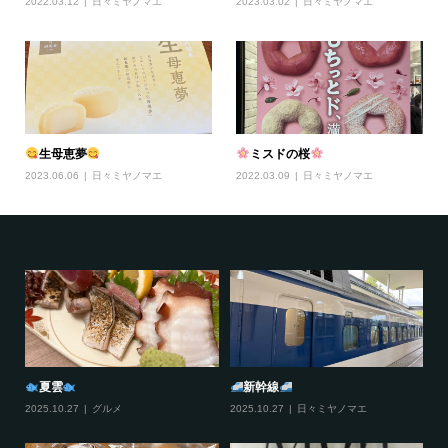
2022.03.12
日々ミヤノマエ
2023.03.02
日々ミヤノマエ
生母恵夢
ミスドの桜
2023.06.06
日々ミヤノマエ
2022.03.09
日々ミヤノマエ
夏雲
新幹線
2025.10.27
グルメ
2025.10.27
日々ミヤノマエ
20