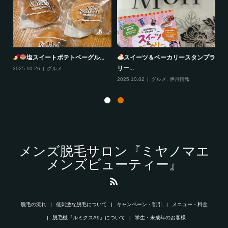
塩スイートポテトベーグル...
スイーツ＆ベーカリースタンプラ
リー...
2025.10.26
グルメ
20
2025.10.02
グルメ
,
伊丹情報
メンズ脱毛サロン『ミヤノマエ
メンズビューティー』
脱毛の流れ
低刺激な脱毛について
キャンペーン・割引
メニュー・料金
脱毛機『ルミクスA9』について
学生・未成年のお客様