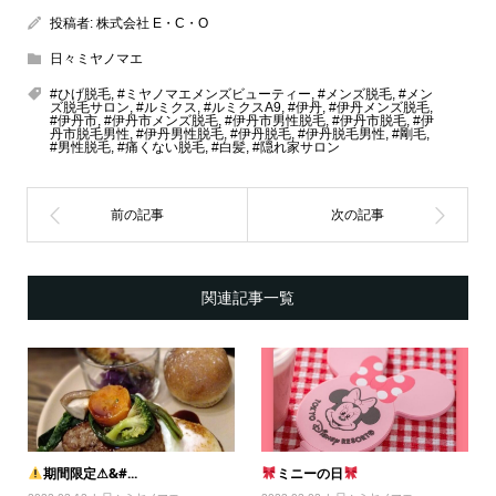
投稿者:
株式会社 E・C・O
日々ミヤノマエ
#ひげ脱毛
,
#ミヤノマエメンズビューティー
,
#メンズ脱毛
,
#メン
ズ脱毛サロン
,
#ルミクス
,
#ルミクスA9
,
#伊丹
,
#伊丹メンズ脱毛
,
#伊丹市
,
#伊丹市メンズ脱毛
,
#伊丹市男性脱毛
,
#伊丹市脱毛
,
#伊
丹市脱毛男性
,
#伊丹男性脱毛
,
#伊丹脱毛
,
#伊丹脱毛男性
,
#剛毛
,
#男性脱毛
,
#痛くない脱毛
,
#白髪
,
#隠れ家サロン
関連記事一覧
期間限定⚠&#...
ミニーの日