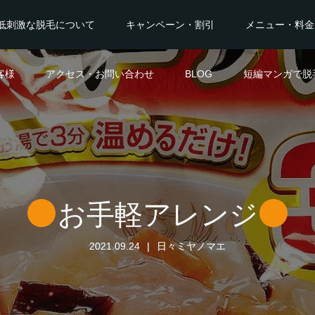
低刺激な脱毛について
キャンペーン・割引
メニュー・料金
客様
アクセス・お問い合わせ
BLOG
短編マンガで脱
お手軽アレンジ
2021.09.24
日々ミヤノマエ