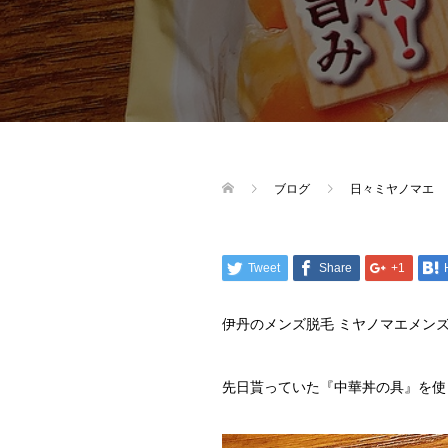
ブログ
日々ミヤノマエ
Tweet
Share
+1
伊丹のメンズ脱毛 ミヤノマエメン
先日貰っていた『中華丼の具』を使