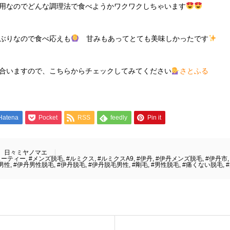
用なのでどんな調理法で食べようかワクワクしちゃいます
ぶりなので食べ応えも
甘みもあってとても美味しかったです
合いますので、こちらからチェックしてみてください
さとふる
Hatena
Pocket
RSS
feedly
Pin it
日々ミヤノマエ
ューティー
,
#メンズ脱毛
,
#ルミクス
,
#ルミクスA9
,
#伊丹
,
#伊丹メンズ脱毛
,
#伊丹市
男性
,
#伊丹男性脱毛
,
#伊丹脱毛
,
#伊丹脱毛男性
,
#剛毛
,
#男性脱毛
,
#痛くない脱毛
,