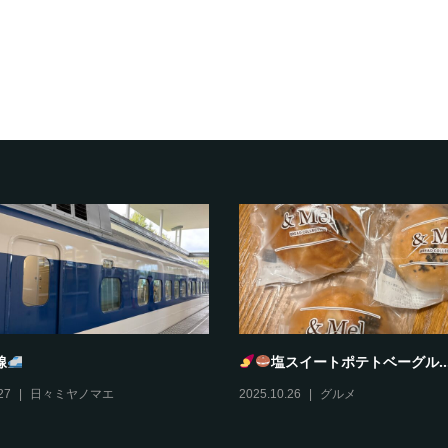
とろどあ
風丹
10
グルメ
,
伊丹情報
2025.10.29
グルメ
,
伊丹情報