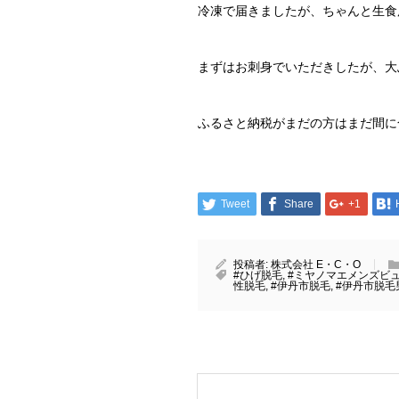
冷凍で届きましたが、ちゃんと生食
まずはお刺身でいただきしたが、大
ふるさと納税がまだの方はまだ間に
Tweet
Share
+1
投稿者:
株式会社 E・C・O
#ひげ脱毛
,
#ミヤノマエメンズビ
性脱毛
,
#伊丹市脱毛
,
#伊丹市脱毛