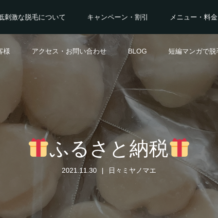
低刺激な脱毛について
キャンペーン・割引
メニュー・料金
客様
アクセス・お問い合わせ
BLOG
短編マンガで脱
ふるさと納税
2021.11.30
日々ミヤノマエ