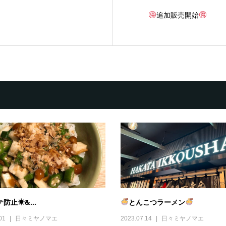
追加販売開始
防止☀&...
とんこつラーメン
01
日々ミヤノマエ
2023.07.14
日々ミヤノマエ