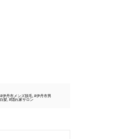
,
#伊丹市メンズ脱毛
,
#伊丹市男
#白髪
,
#隠れ家サロン