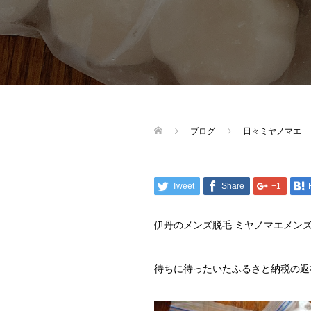
ブログ
日々ミヤノマエ
Tweet
Share
+1
伊丹のメンズ脱毛 ミヤノマエメン
待ちに待ったいたふるさと納税の返