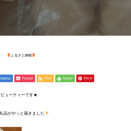
ふるさと納税
Hatena
Pocket
RSS
feedly
Pin it
ズビューティーです★
礼品がやっと届きました