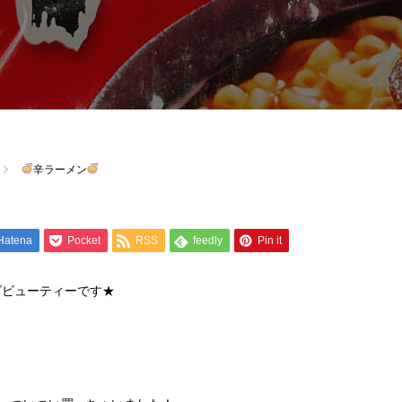
辛ラーメン
Hatena
Pocket
RSS
feedly
Pin it
ズビューティーです★