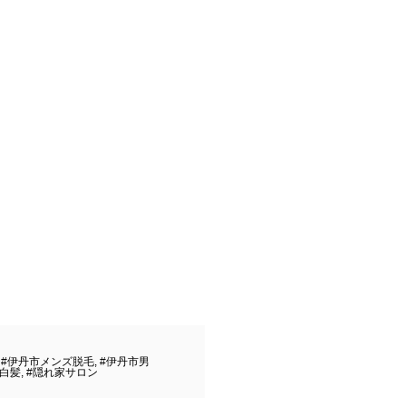
,
#伊丹市メンズ脱毛
,
#伊丹市男
#白髪
,
#隠れ家サロン