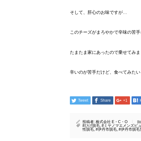
そして、肝心のお味ですが…
このチーズがまろやかで辛味の苦手
たまたま家にあったので乗せてみま
辛いのが苦手だけど、食べてみたい
Tweet
Share
+1
投稿者:
株式会社 E・C・O
#ひげ脱毛
,
#ミヤノマエメンズビ
性脱毛
,
#伊丹市脱毛
,
#伊丹市脱毛