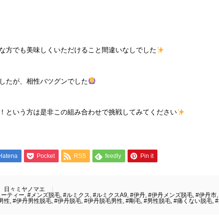
な方でも美味しくいただけること間違いなしでした
したが、相性バツグンでした
！という方は是非この組み合わせで挑戦してみてください
Hatena
Pocket
RSS
feedly
Pin it
日々ミヤノマエ
ューティー
,
#メンズ脱毛
,
#ルミクス
,
#ルミクスA9
,
#伊丹
,
#伊丹メンズ脱毛
,
#伊丹市
男性
,
#伊丹男性脱毛
,
#伊丹脱毛
,
#伊丹脱毛男性
,
#剛毛
,
#男性脱毛
,
#痛くない脱毛
,