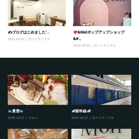
✍️ブログはじめました'...
&Melポップアップショップ
&#...
2021.06.01
日々ミヤノマエ
2023.09.23
日々ミヤノマエ
夏雲
新幹線
2025.10.27
グルメ
2025.10.27
日々ミヤノマエ
20