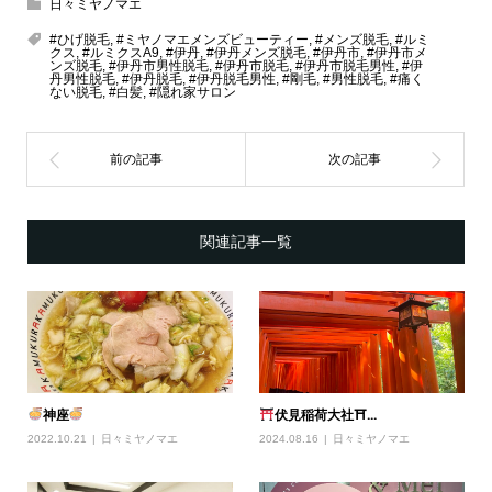
日々ミヤノマエ
#ひげ脱毛
,
#ミヤノマエメンズビューティー
,
#メンズ脱毛
,
#ルミ
クス
,
#ルミクスA9
,
#伊丹
,
#伊丹メンズ脱毛
,
#伊丹市
,
#伊丹市メ
ンズ脱毛
,
#伊丹市男性脱毛
,
#伊丹市脱毛
,
#伊丹市脱毛男性
,
#伊
丹男性脱毛
,
#伊丹脱毛
,
#伊丹脱毛男性
,
#剛毛
,
#男性脱毛
,
#痛く
ない脱毛
,
#白髪
,
#隠れ家サロン
関連記事一覧
神座
伏見稲荷大社⛩...
2022.10.21
日々ミヤノマエ
2024.08.16
日々ミヤノマエ