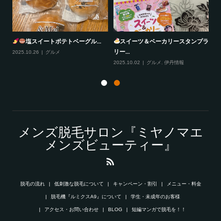
塩スイートポテトベーグル...
スイーツ＆ベーカリースタンプラ
リー...
2025.10.26
グルメ
20
2025.10.02
グルメ
,
伊丹情報
メンズ脱毛サロン『ミヤノマエ
メンズビューティー』
脱毛の流れ
低刺激な脱毛について
キャンペーン・割引
メニュー・料金
脱毛機『ルミクスA9』について
学生・未成年のお客様
アクセス・お問い合わせ
BLOG
短編マンガで脱毛を！！