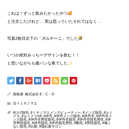
これは！ずっと飲みたかったやつ
と注文したけれど… 実は思っていたそれではなく…
写真2枚目左下の「ポルチーニ」でした
いつか絶対みっちーデザインを飲む！！
と思いながらも腹パンな夜でした
投稿者:
株式会社 E・C・O
日々ミヤノマエ
#ひげ脱毛
,
#ミヤノマエメンズビューティー
,
#メンズ脱毛
,
#ルミ
クス
,
#ルミクスA9
,
#伊丹
,
#伊丹メンズ脱毛
,
#伊丹市
,
#伊丹市メ
ンズ脱毛
,
#伊丹市男性脱毛
,
#伊丹市脱毛
,
#伊丹市脱毛男性
,
#伊
丹男性脱毛
,
#伊丹脱毛
,
#伊丹脱毛男性
,
#剛毛
,
#男性脱毛
,
#痛く
ない脱毛
,
#白髪
,
#隠れ家サロン