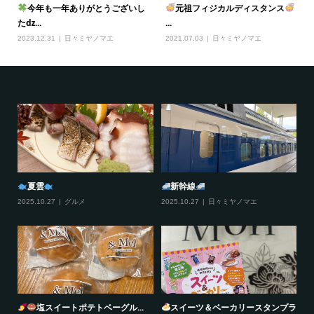
今年も一年ありがとうございし
元祖フィジカルディスタンス
たǳ...
...
2023.12.31
日々ミヤノマエ
2021.07.03
日々ミヤノマエ
夏雲
新幹線
2025.10.27
グルメ
2025.10.27
日々ミヤノマエ
20
塩スイートポテトベーグル...
スイーツ＆ベーカリースタンプラ