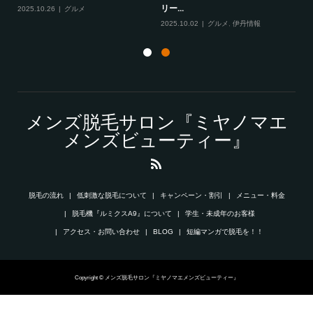
リー...
2025.10.26
グルメ
20
2025.10.02
グルメ
,
伊丹情報
メンズ脱毛サロン『ミヤノマエ
メンズビューティー』
脱毛の流れ
低刺激な脱毛について
キャンペーン・割引
メニュー・料金
脱毛機『ルミクスA9』について
学生・未成年のお客様
アクセス・お問い合わせ
BLOG
短編マンガで脱毛を！！
Copyright © メンズ脱毛サロン『ミヤノマエメンズビューティー』