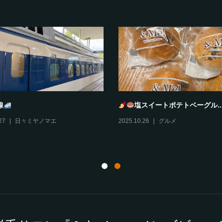
とろどあ
風丹
10
グルメ
,
伊丹情報
2025.10.29
グルメ
,
伊丹情報