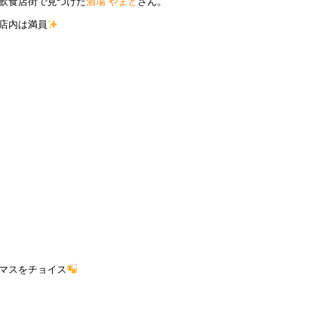
飲食店街で見つけた
酒場 やまと
さん。
店内は満員
マスをチョイス