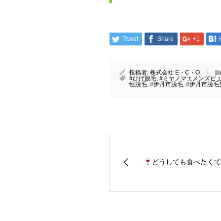
Tweet
Share
+1
投稿者:
株式会社 E・C・O
#ひげ脱毛
,
#ミヤノマエメンズビ
性脱毛
,
#伊丹市脱毛
,
#伊丹市脱毛
どうしても食べたくて