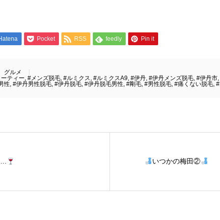
Hatena
Pocket
RSS
feedly
Pin it
グルメ
ューティー
,
#メンズ脱毛
,
#ルミクス
,
#ルミクスA9
,
#伊丹
,
#伊丹メンズ脱毛
,
#伊丹市
男性
,
#伊丹男性脱毛
,
#伊丹脱毛
,
#伊丹脱毛男性
,
#剛毛
,
#男性脱毛
,
#痛くない脱毛
,
…
いつかの梅田②