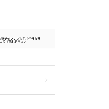
,
#伊丹市メンズ脱毛
,
#伊丹市男
#白髪
,
#隠れ家サロン