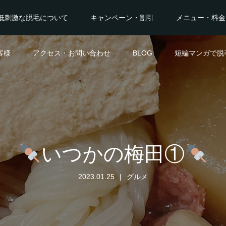
低刺激な脱毛について
キャンペーン・割引
メニュー・料金
客様
アクセス・お問い合わせ
BLOG
短編マンガで脱
いつかの梅田①
2023.01.25
グルメ