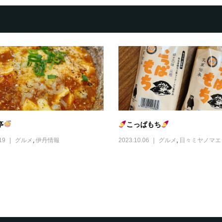
亭
こっぱもち
19
グルメ
,
伊丹情報
2023.10.06
グルメ
,
日々ミヤノマエ