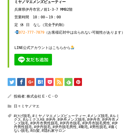
兵庫県伊丹市宮ノ前1-3-7 MMB2階

営業時間　10：00～19：00

072-777-7879
（お客様応対中は出られない可能性があります）

LINE公式アカウントはこちらから
投稿者:
株式会社 E・C・O
日々ミヤノマエ
#ひげ脱毛
,
#ミヤノマエメンズビューティー
,
#メンズ脱毛
,
#ルミ
クス
,
#ルミクスA9
,
#伊丹
,
#伊丹メンズ脱毛
,
#伊丹市
,
#伊丹市メ
ンズ脱毛
,
#伊丹市男性脱毛
,
#伊丹市脱毛
,
#伊丹市脱毛男性
,
#伊
丹男性脱毛
,
#伊丹脱毛
,
#伊丹脱毛男性
,
#剛毛
,
#男性脱毛
,
#痛く
ない脱毛
,
#白髪
,
#隠れ家サロン