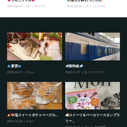
2023.08.12
日々ミヤノマエ
2022.02.10
日々ミヤノマエ
夏雲
新幹線
2025.10.27
グルメ
2025.10.27
日々ミヤノマエ
20
塩スイートポテトベーグル...
スイーツ＆ベーカリースタンプラ
リー...
2025.10.26
グルメ
20