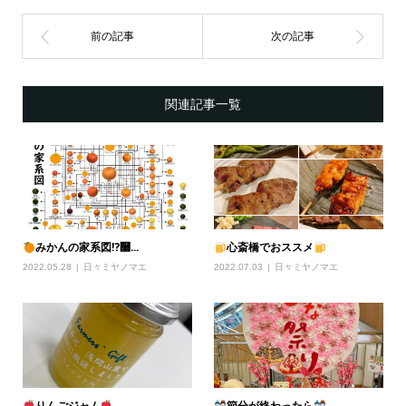
関連記事一覧
みかんの家系図⁉࿠...
心斎橋でおススメ
2022.05.28
日々ミヤノマエ
2022.07.03
日々ミヤノマエ
りんごジャム
節分が終わったら