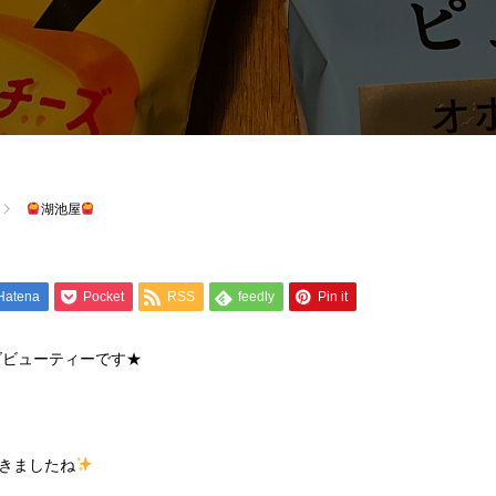
湖池屋
Hatena
Pocket
RSS
feedly
Pin it
ズビューティーです★
きましたね