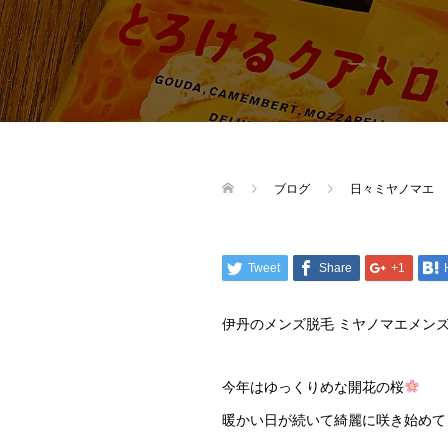
ブログ
日々ミヤノマエ
Tweet
Share
+1
伊丹のメンズ脱毛 ミヤノマエメン
今年はゆっくりめな開花の桜
暖かい日が続いて綺麗に咲き始めて