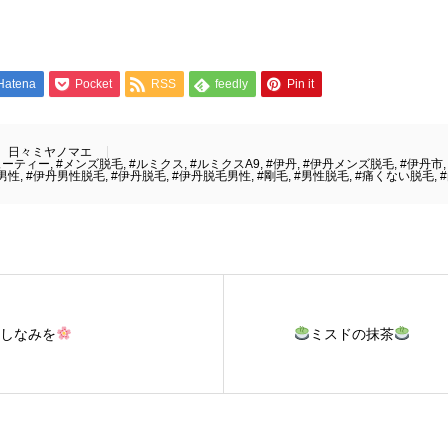
Hatena
Pocket
RSS
feedly
Pin it
日々ミヤノマエ
ューティー
,
#メンズ脱毛
,
#ルミクス
,
#ルミクスA9
,
#伊丹
,
#伊丹メンズ脱毛
,
#伊丹市
男性
,
#伊丹男性脱毛
,
#伊丹脱毛
,
#伊丹脱毛男性
,
#剛毛
,
#男性脱毛
,
#痛くない脱毛
,
しなみを
ミスドの抹茶