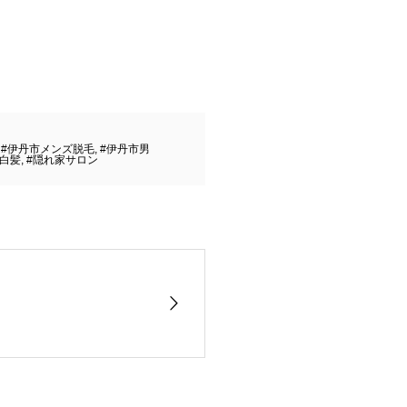
,
#伊丹市メンズ脱毛
,
#伊丹市男
#白髪
,
#隠れ家サロン