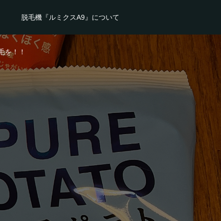
脱毛機『ルミクスA9』について
毛を！！