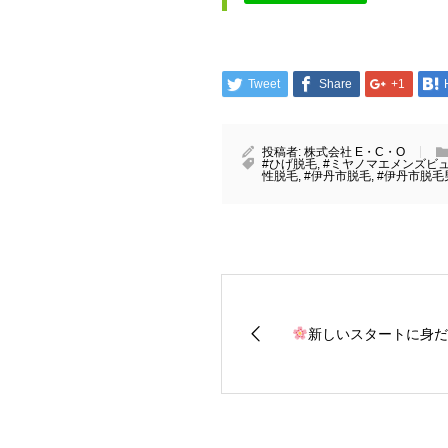
Tweet
Share
+1
投稿者:
株式会社 E・C・O
#ひげ脱毛
,
#ミヤノマエメンズビ
性脱毛
,
#伊丹市脱毛
,
#伊丹市脱毛
新しいスタートに身だ