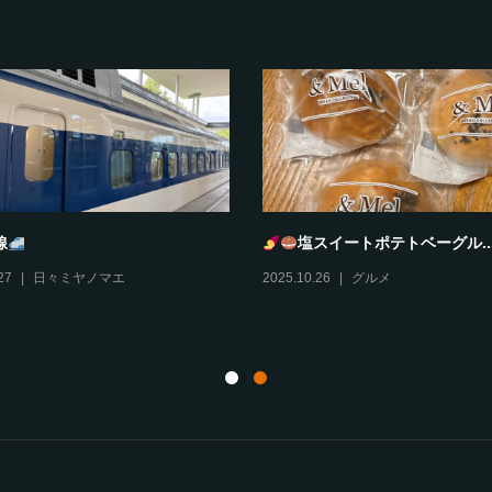
とろどあ
風丹
10
グルメ
,
伊丹情報
2025.10.29
グルメ
,
伊丹情報