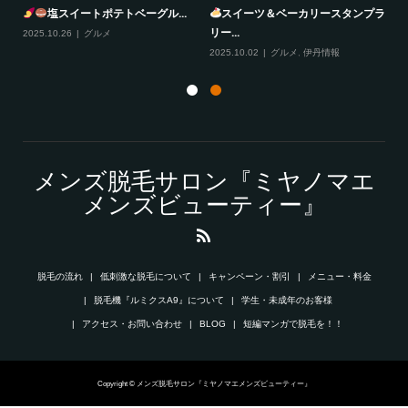
塩スイートポテトベーグル...
スイーツ＆ベーカリースタンプラ
リー...
2025.10.26
グルメ
20
2025.10.02
グルメ
,
伊丹情報
メンズ脱毛サロン『ミヤノマエ
メンズビューティー』
脱毛の流れ
低刺激な脱毛について
キャンペーン・割引
メニュー・料金
脱毛機『ルミクスA9』について
学生・未成年のお客様
アクセス・お問い合わせ
BLOG
短編マンガで脱毛を！！
Copyright © メンズ脱毛サロン『ミヤノマエメンズビューティー』