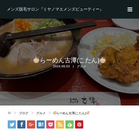
メンズ脱毛サロン『ミヤノマエメンズビューティー』
らーめん古潭(こたん)
2024.09.03
グルメ
ブログ
グルメ
らーめん古潭(こたん)