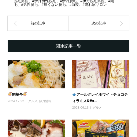
脱毛男性、#伊丹男性脱毛、#伊丹脱毛、#伊丹脱毛男性、#剛
毛、#男性脱毛、#痛くない脱毛、#白髪、#隠れ家サロン
関連記事一覧
開華亭
アールグレイホワイトチョコテ
ィラミス&#x...
2024.12.22
グルメ
,
伊丹情報
2023.06.13
グルメ