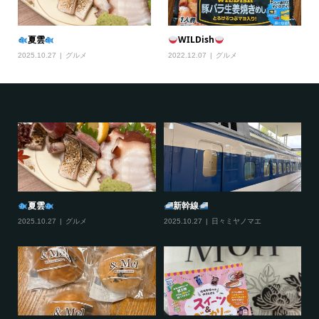
夏雲
WILDish
2025.10.27
グルメ
2022.12.07
グルメ
夏雲
新幹線
2025.10.27
グルメ
2025.10.27
日々ミヤノマエ
20