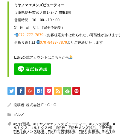
兵庫県伊丹市宮ノ前1-3-7 MMB1階

営業時間　10：00～19：00

072-777-7879
（お客様応対中は出られない可能性があります）

※折り返しは
070-8488-7879
よりご連絡いたします

LINE公式アカウントはこちらから
投稿者:
株式会社 E・C・O
グルメ
#ひげ脱毛、#ミヤノマエメンズビューティー、#メンズ脱毛、#
ルミクス、#ルミクスA9、#伊丹、#伊丹メンズ脱毛、#伊丹市、
#伊丹市メンズ脱毛、#伊丹市男性脱毛、#伊丹市脱毛、#伊丹市