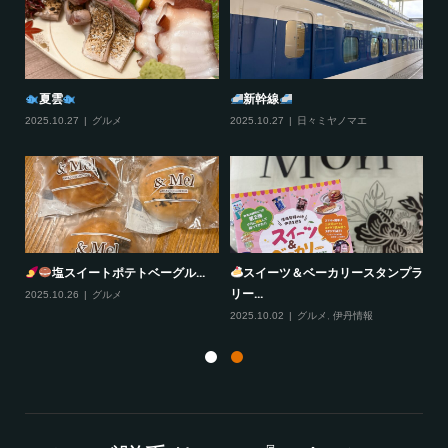
夏雲
新幹線
2025.10.27
グルメ
2025.10.27
日々ミヤノマエ
20
塩スイートポテトベーグル...
スイーツ＆ベーカリースタンプラ
リー...
2025.10.26
グルメ
20
2025.10.02
グルメ
,
伊丹情報