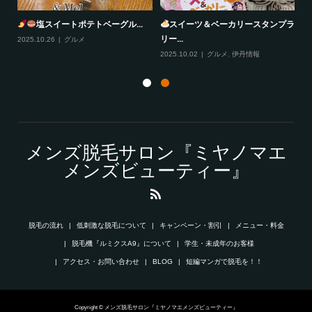
塩スイートポテトベーグル...
スイーツ＆ベーカリースタンプラ
リー...
2025.10.26
グルメ
20
2025.10.02
グルメ
,
伊丹情報
メンズ脱毛サロン『ミヤノマエ
メンズビューティー』
脱毛の流れ
低刺激な脱毛について
キャンペーン・割引
メニュー・料金
脱毛機『ルミクスA9』について
学生・未成年のお客様
アクセス・お問い合わせ
BLOG
短編マンガで脱毛を！！
Copyright © メンズ脱毛サロン『ミヤノマエメンズビューティー』