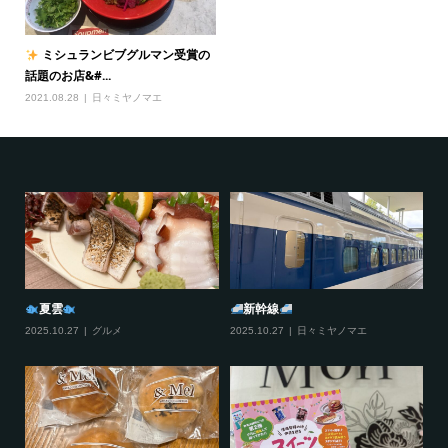
ミシュランビブグルマン受賞の
話題のお店&#...
2021.08.28
日々ミヤノマエ
夏雲
新幹線
2025.10.27
グルメ
2025.10.27
日々ミヤノマエ
20