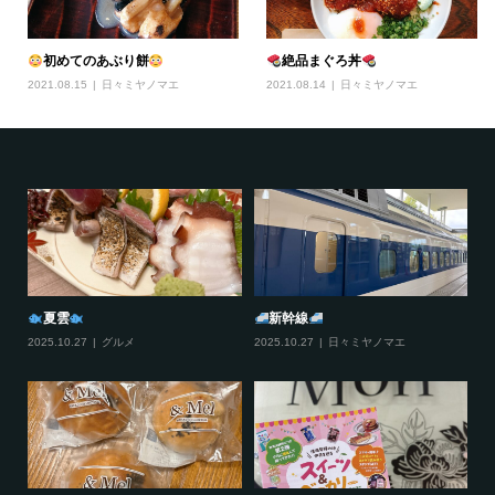
初めてのあぶり餅
絶品まぐろ丼
2021.08.15
日々ミヤノマエ
2021.08.14
日々ミヤノマエ
夏雲
新幹線
2025.10.27
グルメ
2025.10.27
日々ミヤノマエ
20