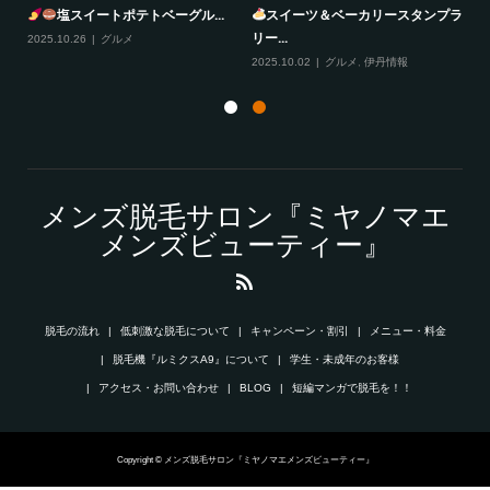
塩スイートポテトベーグル...
スイーツ＆ベーカリースタンプラ
リー...
2025.10.26
グルメ
20
2025.10.02
グルメ
,
伊丹情報
メンズ脱毛サロン『ミヤノマエ
メンズビューティー』
脱毛の流れ
低刺激な脱毛について
キャンペーン・割引
メニュー・料金
脱毛機『ルミクスA9』について
学生・未成年のお客様
アクセス・お問い合わせ
BLOG
短編マンガで脱毛を！！
Copyright © メンズ脱毛サロン『ミヤノマエメンズビューティー』