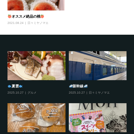
オススメ絶品の桃
2021.08.24
日々ミヤノマエ
夏雲
新幹線
2025.10.27
グルメ
2025.10.27
日々ミヤノマエ
20