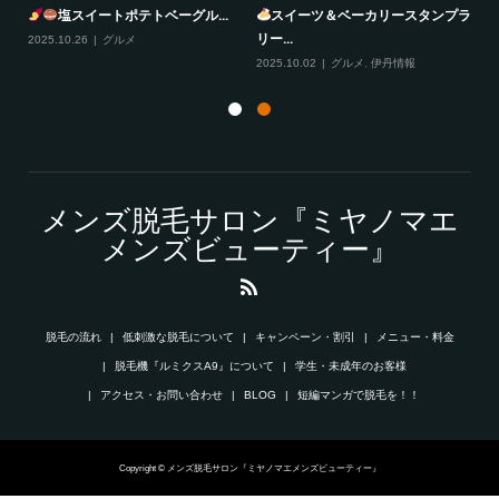
塩スイートポテトベーグル...
スイーツ＆ベーカリースタンプラ
リー...
2025.10.26
グルメ
20
2025.10.02
グルメ
,
伊丹情報
メンズ脱毛サロン『ミヤノマエ
メンズビューティー』
脱毛の流れ
低刺激な脱毛について
キャンペーン・割引
メニュー・料金
脱毛機『ルミクスA9』について
学生・未成年のお客様
アクセス・お問い合わせ
BLOG
短編マンガで脱毛を！！
Copyright © メンズ脱毛サロン『ミヤノマエメンズビューティー』