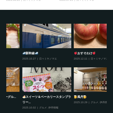
おすそわけ
びすとろどあ
2025.12.11
日々ミヤノマエ
2025.12.10
グルメ
,
伊丹情報
20
プラ
風丹
大阪ふぐ太郎
2025.10.29
グルメ
,
伊丹情報
2025.10.28
グルメ
20