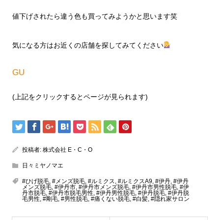
値下げされたら違う色も買ってみようかと思います笑
気になる方はお近くの店舗を探してみてください
GU
(上記をクリックするとページが見られます)
投稿者:
株式会社 E・C・O
日々ミヤノマエ
#ひげ脱毛
,
#メンズ脱毛
,
#ルミクス
,
#ルミクスA9
,
#伊丹
,
#伊丹
メンズ脱毛
,
#伊丹市
,
#伊丹市メンズ脱毛
,
#伊丹市男性脱毛
,
#伊
丹市脱毛
,
#伊丹市脱毛男性
,
#伊丹男性脱毛
,
#伊丹脱毛
,
#伊丹脱
毛男性
,
#剛毛
,
#男性脱毛
,
#痛くない脱毛
,
#白髪
,
#隠れ家サロン