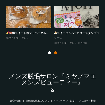
塩スイートポテトベーグル...
スイーツ＆ベーカリースタンプラ
リー...
2025.10.26
グルメ
20
2025.10.02
グルメ
,
伊丹情報
メンズ脱毛サロン『ミヤノマエ
メンズビューティー』
脱毛の流れ
低刺激な脱毛について
キャンペーン・割引
メニュー・料金