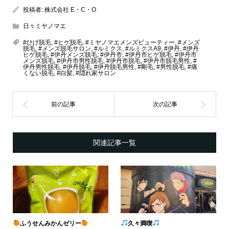
投稿者:
株式会社 E・C・O
日々ミヤノマエ
#ひげ脱毛
,
#ヒゲ脱毛
,
#ミヤノマエメンズビューティー
,
#メンズ
脱毛
,
#メンズ脱毛サロン
,
#ルミクス
,
#ルミクスA9
,
#伊丹
,
#伊丹
ヒゲ脱毛
,
#伊丹メンズ脱毛
,
#伊丹市
,
#伊丹市ヒゲ脱毛
,
#伊丹市
メンズ脱毛
,
#伊丹市男性脱毛
,
#伊丹市脱毛
,
#伊丹市脱毛男性
,
#
伊丹男性脱毛
,
#伊丹脱毛
,
#伊丹脱毛男性
,
#剛毛
,
#男性脱毛
,
#痛
くない脱毛
,
#白髪
,
#隠れ家サロン
関連記事一覧
ふうせんみかんゼリー
久々満喫