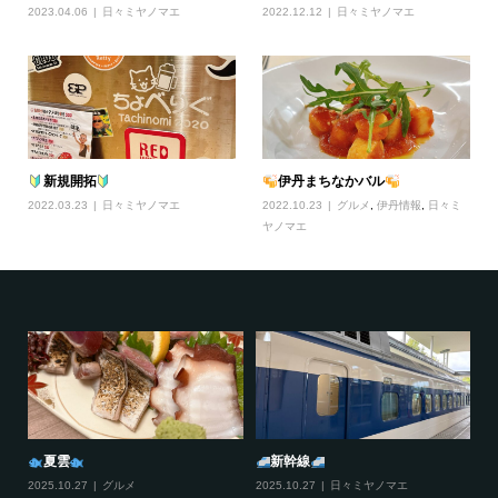
2023.04.06
日々ミヤノマエ
2022.12.12
日々ミヤノマエ
新規開拓
伊丹まちなかバル
2022.03.23
日々ミヤノマエ
2022.10.23
グルメ
,
伊丹情報
,
日々ミ
ヤノマエ
夏雲
新幹線
2025.10.27
グルメ
2025.10.27
日々ミヤノマエ
20