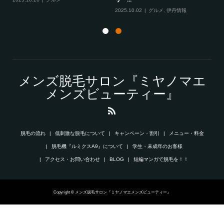
2025.10.02
グルメ
,
伊丹情報
メンズ脱毛サロン『ミヤノマエ
メンズビューティー』
脱毛の流れ
低刺激な脱毛について
キャンペーン・割引
メニュー・料金
脱毛機『ルミクスA9』について
学生・未成年のお客様
アクセス・お問い合わせ
BLOG
短編マンガで脱毛を！！
Copyright © メンズ脱毛サロン『ミヤノマエメンズビューティー』
電話で問い合わせ
WEB予約
TOP