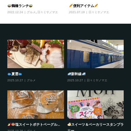
鶴橋ランチ
便利アイテム
2022.12.24
グルメ
,
日々ミヤノマエ
2021.07.19
日々ミヤノマエ
夏雲
新幹線
2025.10.27
グルメ
2025.10.27
日々ミヤノマエ
20
塩スイートポテトベーグル...
スイーツ＆ベーカリースタンプラ
リー...
2025.10.26
グルメ
20