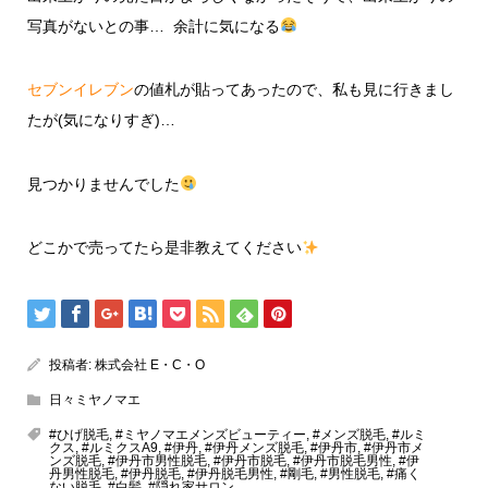
写真がないとの事… 余計に気になる
セブンイレブン
の値札が貼ってあったので、私も見に行きまし
たが(気になりすぎ)…
見つかりませんでした
どこかで売ってたら是非教えてください
投稿者:
株式会社 E・C・O
日々ミヤノマエ
#ひげ脱毛
,
#ミヤノマエメンズビューティー
,
#メンズ脱毛
,
#ルミ
クス
,
#ルミクスA9
,
#伊丹
,
#伊丹メンズ脱毛
,
#伊丹市
,
#伊丹市メ
ンズ脱毛
,
#伊丹市男性脱毛
,
#伊丹市脱毛
,
#伊丹市脱毛男性
,
#伊
丹男性脱毛
,
#伊丹脱毛
,
#伊丹脱毛男性
,
#剛毛
,
#男性脱毛
,
#痛く
ない脱毛
,
#白髪
,
#隠れ家サロン