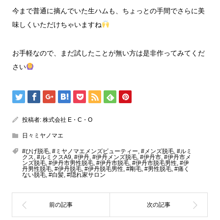
今まで普通に摘んでいた生ハムも、ちょっとの手間でさらに美
味しくいただけちゃいますね
お手軽なので、まだ試したことが無い方は是非作ってみてくだ
さい
投稿者:
株式会社 E・C・O
日々ミヤノマエ
#ひげ脱毛
,
#ミヤノマエメンズビューティー
,
#メンズ脱毛
,
#ルミ
クス
,
#ルミクスA9
,
#伊丹
,
#伊丹メンズ脱毛
,
#伊丹市
,
#伊丹市メ
ンズ脱毛
,
#伊丹市男性脱毛
,
#伊丹市脱毛
,
#伊丹市脱毛男性
,
#伊
丹男性脱毛
,
#伊丹脱毛
,
#伊丹脱毛男性
,
#剛毛
,
#男性脱毛
,
#痛く
ない脱毛
,
#白髪
,
#隠れ家サロン