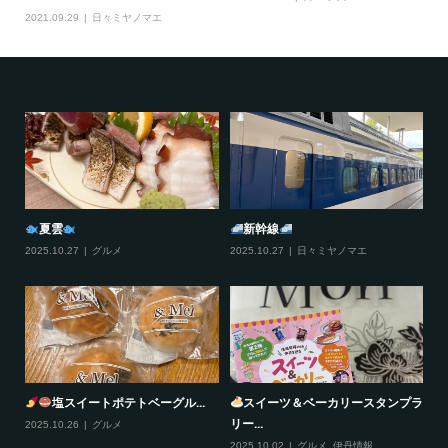
2021.09.29
日々ミヤノマエ
夏雲
新幹線
2025.10.27
グルメ
2025.10.27
日々ミヤノマエ
20
塩スイートポテトベーグル...
スイーツ＆ベーカリースタンプラ
リー...
2025.10.26
グルメ
20
2025.10.02
グルメ
,
伊丹情報