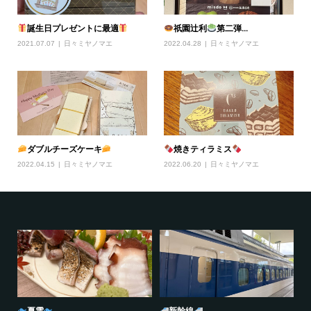
誕生日プレゼントに最適
祇園辻利
第二弾...
2021.07.07
日々ミヤノマエ
2022.04.28
日々ミヤノマエ
ダブルチーズケーキ
焼きティラミス
2022.04.15
日々ミヤノマエ
2022.06.20
日々ミヤノマエ
夏雲
新幹線