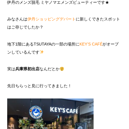
伊丹のメンズ脱毛 ミヤノマエメンズビューティーです★
みなさんは
伊丹ショッピングデパート
に新しくできたスポット
はご存じでしたか？
地下1階にあるTSUTAYAの一部の場所に
KEY’S CAFÉ
がオープ
ンしているんです
実は
兵庫県初出店
なんだとか
先日ちらっと見に行ってきました！