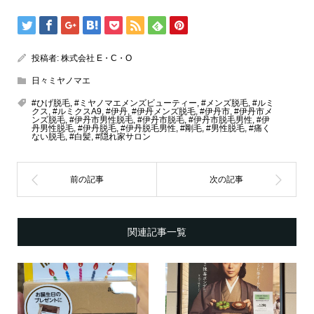
投稿者:
株式会社 E・C・O
日々ミヤノマエ
#ひげ脱毛
,
#ミヤノマエメンズビューティー
,
#メンズ脱毛
,
#ルミ
クス
,
#ルミクスA9
,
#伊丹
,
#伊丹メンズ脱毛
,
#伊丹市
,
#伊丹市メ
ンズ脱毛
,
#伊丹市男性脱毛
,
#伊丹市脱毛
,
#伊丹市脱毛男性
,
#伊
丹男性脱毛
,
#伊丹脱毛
,
#伊丹脱毛男性
,
#剛毛
,
#男性脱毛
,
#痛く
ない脱毛
,
#白髪
,
#隠れ家サロン
関連記事一覧