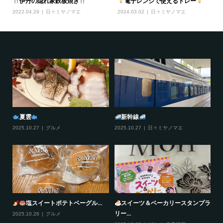
伊丹の隠れ家鉄板焼き
電子レンジで使えるトレー
2022.04.29
日々ミヤノマエ
2024.03.02
日々ミヤノマエ
夏雲
新幹線
2025.10.27
グルメ
2025.10.27
日々ミヤノマエ
20
塩スイートポテトベーグル...
スイーツ＆ベーカリースタンプラ
リー...
2025.10.26
グルメ
20