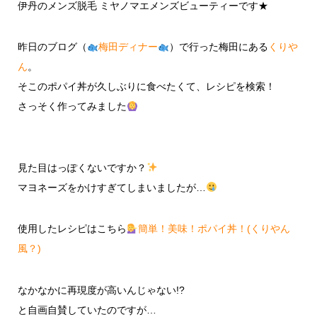
伊丹のメンズ脱毛 ミヤノマエメンズビューティーです★
昨日のブログ（
梅田ディナー
）で行った梅田にある
くりや
ん
。
そこのポパイ丼が久しぶりに食べたくて、レシピを検索！
さっそく作ってみました
見た目はっぽくないですか？
マヨネーズをかけすぎてしまいましたが…
使用したレシピはこちら
簡単！美味！ポパイ丼！(くりやん
風？)
なかなかに再現度が高いんじゃない!?
と自画自賛していたのですが…