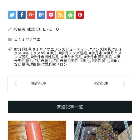
投稿者:
株式会社 E・C・O
日々ミヤノマエ
#ひげ脱毛
,
#ミヤノマエメンズビューティー
,
#メンズ脱毛
,
#ルミ
クス
,
#ルミクスA9
,
#伊丹
,
#伊丹メンズ脱毛
,
#伊丹市
,
#伊丹市メ
ンズ脱毛
,
#伊丹市男性脱毛
,
#伊丹市脱毛
,
#伊丹市脱毛男性
,
#伊
丹男性脱毛
,
#伊丹脱毛
,
#伊丹脱毛男性
,
#剛毛
,
#男性脱毛
,
#痛く
ない脱毛
,
#白髪
,
#隠れ家サロン
関連記事一覧