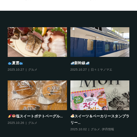
夏雲
新幹線
2025.10.27
グルメ
2025.10.27
日々ミヤノマエ
20
塩スイートポテトベーグル...
スイーツ＆ベーカリースタンプラ
リー...
2025.10.26
グルメ
20
2025.10.02
グルメ
,
伊丹情報