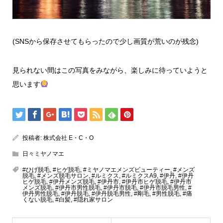
(SNSから保存させてもらったので少し画質が荒いのが残念)
見られない間はこの写真をみながら、楽しみに待っていようと
思います
投稿者:
株式会社 E・C・O
日々ミヤノマエ
#ひげ脱毛
,
#ヒゲ脱毛
,
#ミヤノマエメンズビューティー
,
#メンズ
脱毛
,
#メンズ脱毛サロン
,
#ルミクス
,
#ルミクスA9
,
#伊丹
,
#伊丹
ヒゲ脱毛
,
#伊丹メンズ脱毛
,
#伊丹市
,
#伊丹市ヒゲ脱毛
,
#伊丹市
メンズ脱毛
,
#伊丹市男性脱毛
,
#伊丹市脱毛
,
#伊丹市脱毛男性
,
#
伊丹男性脱毛
,
#伊丹脱毛
,
#伊丹脱毛男性
,
#剛毛
,
#男性脱毛
,
#痛
くない脱毛
,
#白髪
,
#隠れ家サロン