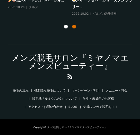
塩スイートポテトベーグル...
スイーツ＆ベーカリースタンプラ
リー...
2025.10.26
グルメ
20
2025.10.02
グルメ
,
伊丹情報
メンズ脱毛サロン『ミヤノマエ
メンズビューティー』
脱毛の流れ
低刺激な脱毛について
キャンペーン・割引
メニュー・料金
脱毛機『ルミクスA9』について
学生・未成年のお客様
アクセス・お問い合わせ
BLOG
短編マンガで脱毛を！！
Copyright © メンズ脱毛サロン『ミヤノマエメンズビューティー』