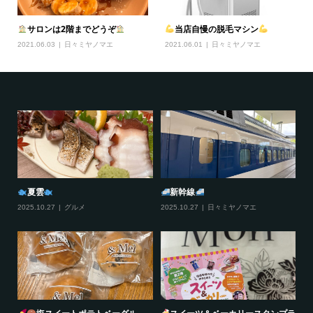
サロンは2階までどうぞ
当店自慢の脱毛マシン
2021.06.03
日々ミヤノマエ
2021.06.01
日々ミヤノマエ
夏雲
新幹線
2025.10.27
グルメ
2025.10.27
日々ミヤノマエ
20